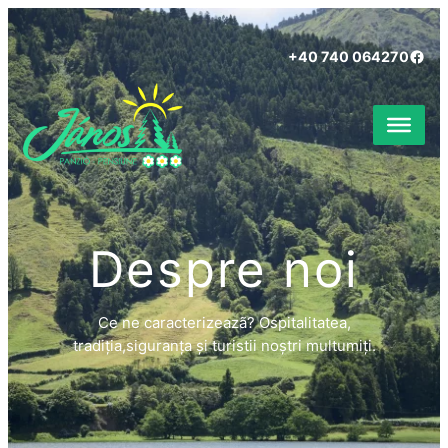
Sari
la
Face
+40 740 064270
conținut
Despre noi
Ce ne caracterizeazã? Ospitalitatea,
tradiția,siguranța și turistii noștri multumiți.