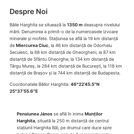
Despre Noi
Băile Harghita se situează la
1350 m
deasupra nivelului
mării. Denumirea a primit-o de la numeroasele izvoare
minerale şi mofete. Stațiunea se află la 19 km distanță
de
Miercurea Ciuc
, la 46 km distanță de Odorheiu
Secuiesc, la 68 km distanță de Gheorgheni, la 87 km
distanță de Sfântu Gheorghe, la 134 km distanță de
Târgu Mureș, la 284 km distanță de București, la 118 km
distanță de Brașov și la 744 km distanță de Budapesta.
Coordonatele Băilor Harghita:
46°22’45.5″N
25°37’55.6″E
Pensiunea János
se află în inima
Munților
Harghita
, situată la 250 m distanță de centrul
stațiunii Harghita Băi, pe drumul care duce spre