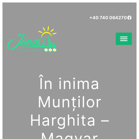
Ugrás
a
Face
+40 740 064270
tartalomhoz
În inima
Munților
Harghita –
Magyar